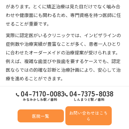
があります。とくに矯正治療は見た目だけでなく噛み合
わせや健康面にも関わるため、専門資格を持つ医師に任
せることが重要です。
実際に認定医がいるクリニックでは、インビザラインの
症例数や治療実績が豊富なことが多く、患者一人ひとり
に合わせたオーダーメイドの治療提案が受けられます。
例えば、複雑な歯並びや抜歯を要するケースでも、認定
医ならではの的確な診断と治療計画により、安心して治
療を進めることができます。
認定医がいるかどうかは、各クリニックのホームページ
04-7170-0083
04-7375-8038
や院内掲示、初診相談時に確認できます。信頼できる歯
みなみかしわ駅ノ歯科
しんまつど駅ノ歯科
医者を選ぶことで、治療期間中の不安や疑問も解消しや
お問い合わせはこち
すくなります。柏市内で矯正歯科認定医の在籍を重視す
医院一覧
ら
ることで、納得のいくインビザライン治療につながるで