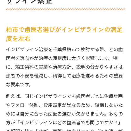
柏市で歯医者を比較する際の重要チェック
項目
柏市で歯医者選びがインビザラインの満足
自分に合った歯医者選びのコツを柏市で伝授
度を左右
柏市で信頼される歯医者の見極めポイント
インビザライン対応歯医者の選び方と実績
インビザライン治療を千葉県柏市で検討する際、どの歯
比較
医者を選ぶかが治療の満足度に大きく影響します。特
口コミや評判から見る柏市歯医者の実力
に、矯正歯科の実績や治療方針、説明の分かりやすさは
患者の不安を軽減し、納得して治療を進めるための重要
認定医在籍の歯医者がインビザラインで注
な要素です。
目
費用面で選ぶ柏市の矯正歯科と歯医者の違
例えば、同じインビザラインでも歯医者ごとに治療計画
い
やフォロー体制、費用設定が異なるため、後悔しないた
めには自分に合った歯医者選びが欠かせません。多くの
インビザライン治療は歯医者でこんなに変わる
方が「インビザラインはどの歯医者でも同じですか？」
理由