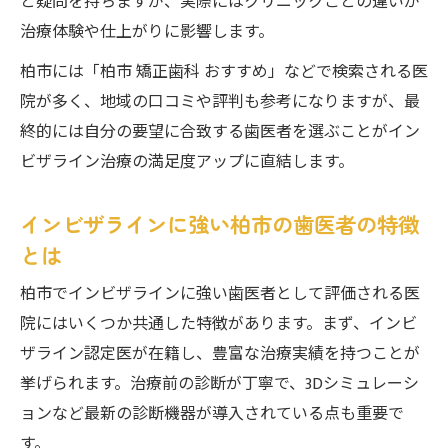
と疑問を持ちますが、実際にはクリニックごとの違いが
歯医者選びで変わるインビザライン治療の
治療体験や仕上がりに影響します。
質
柏市の歯医者が提供する矯正サポートの実
柏市には「柏市 矯正歯科 おすすめ」などで検索される医
態
院が多く、地域の口コミや評判も参考になりますが、最
終的には自分の要望に合致する歯医者を選ぶことがイン
認定医がいる歯医者はインビザラインで安
ビザライン治療の満足度アップに直結します。
心
マウスピース矯正の進め方が歯医者で違う
インビザラインに強い柏市の歯医者の特徴
理由
とは
治療後も安心できる柏市歯医者のアフター
ケア
柏市でインビザラインに強い歯医者として評価される医
院にはいくつか共通した特徴があります。まず、インビ
柏市なら安心の歯医者でマウスピース矯正を始
ザライン認定医が在籍し、豊富な治療実績を持つことが
めてみては
挙げられます。治療前の診断が丁寧で、3Dシミュレーシ
柏市歯医者で始めるマウスピース矯正の流
ョンなど最新の診断機器が導入されている点も重要で
れ
す。