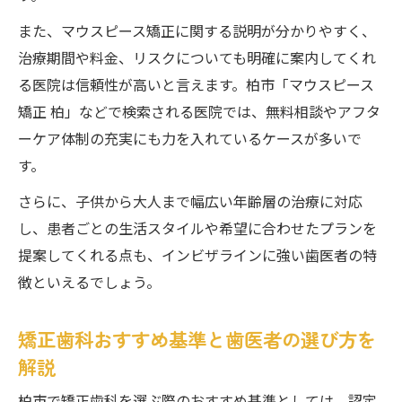
インビザラインを安心して任せられる歯医
また、マウスピース矯正に関する説明が分かりやすく、
者選び
治療期間や料金、リスクについても明確に案内してくれ
女性歯科医師在籍の歯医者が人気な理由
る医院は信頼性が高いと言えます。柏市「マウスピース
土日診療や駐車場完備の歯医者で通いやす
矯正 柏」などで検索される医院では、無料相談やアフタ
さ重視
ーケア体制の充実にも力を入れているケースが多いで
柏市でマウスピース矯正なら歯医者比較が
す。
大切
さらに、子供から大人まで幅広い年齢層の治療に対応
認定医在籍の歯医者が叶える納得の矯正体験
し、患者ごとの生活スタイルや希望に合わせたプランを
認定医がいる柏市歯医者で安心の矯正治療
提案してくれる点も、インビザラインに強い歯医者の特
歯医者選びで変わるインビザライン体験談
徴といえるでしょう。
子供から大人まで対応する歯医者の強み
柏市の歯医者で矯正相談を受けるメリット
矯正歯科おすすめ基準と歯医者の選び方を
矯正歯科認定医在籍歯医者のサポート内容
解説
インビザラインを柏市の歯医者で賢く進めるヒ