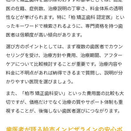
柏市で矯正歯科を選ぶ際のおすすめ基準としては、認定
ント
医の在籍、症例数、治療説明の丁寧さ、料金体系の透明
柏市の歯医者で賢くインビザラインを始め
性などが挙げられます。特に「柏 矯正歯科 認定医」とい
る方法
ったキーワードで検索されるように、専門資格を持つ歯
口コミ活用で柏市歯医者選びを失敗しない
医者は信頼度が高い傾向があります。
コツ
選び方のポイントとしては、まず複数の歯医者でカウン
インビザライン治療費を抑える歯医者の選
セリングを受け、治療方針や費用、治療期間、アフター
択肢
ケアについて比較検討することが重要です。治療内容や
柏市歯医者でインビザラインのアフターケ
料金に不明点があれば納得できるまで質問し、説明が分
ア充実
かりやすい医院を選びましょう。
オンライン相談を活用した歯医者の新しい
また、「柏市 矯正歯科安い」といった費用面の比較も大
選び方
切ですが、価格だけでなく治療の質やサポート体制も重
視することが、後悔しない歯医者選びにつながります。
歯医者が語る柏市インビザラインの安心ポ