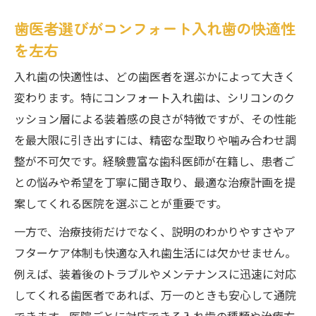
入れ歯の快適性と機能性を両立する理由
歯医者選びがコンフォート入れ歯の快適性
コンフォート入れ歯の優れた装着感とは
を左右
食事や会話が楽しくなる歯医者の工夫
入れ歯の快適性は、どの歯医者を選ぶかによって大きく
歯茎に優しい素材が快適性を実現
変わります。特にコンフォート入れ歯は、シリコンのク
安心して任せられる歯医者が求める快適な生活
ッション層による装着感の良さが特徴ですが、その性能
安心できる歯医者で快適な生活を実現
を最大限に引き出すには、精密な型取りや噛み合わせ調
歯医者と共に叶える快適な日常の秘訣
整が不可欠です。経験豊富な歯科医師が在籍し、患者ご
入れ歯の悩みを解消する歯医者のサポート
との悩みや希望を丁寧に聞き取り、最適な治療計画を提
コンフォート歯科医院選びと安心感の関係
案してくれる医院を選ぶことが重要です。
信頼できる歯医者が快適性を導く理由
一方で、治療技術だけでなく、説明のわかりやすさやア
最新技術を生かしたシリコン素材の優位性
フターケア体制も快適な入れ歯生活には欠かせません。
歯医者で注目されるシリコン素材の強み
例えば、装着後のトラブルやメンテナンスに迅速に対応
してくれる歯医者であれば、万一のときも安心して通院
コンフォート入れ歯に使われる新素材の実