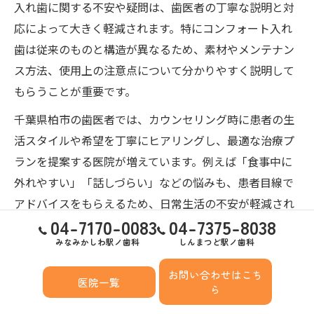
入れ歯に関する不安や疑問は、歯医者の丁寧な説明と対
応によって大きく軽減されます。特にコンフォート入れ
歯は従来のものと構造が異なるため、素材やメンテナン
ス方法、使用上の注意点について分かりやすく説明して
もらうことが重要です。
千葉県柏市の歯医者では、カウンセリング時に患者の生
活スタイルや希望を丁寧にヒアリングし、最適な治療プ
ランを提案する医院が増えています。例えば「食事中に
外れやすい」「話しづらい」などの悩みも、患者目線で
アドバイスをもらえるため、日常生活の不安が軽減され
04-7170-0083
04-7375-8038
ます。特に初診時には質問リストを用意し、気になる点
みなみかしわ駅ノ歯科
しんまつど駅ノ歯科
をすべて相談することが成功のコツです。
お問い合わせはこち
医院一覧
南柏駅近くの歯医者で安心を手に入れる
ら