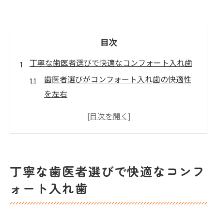
目次
丁寧な歯医者選びで快適なコンフォート入れ歯
歯医者選びがコンフォート入れ歯の快適性
を左右
南柏エリアの歯医者おすすめポイント解説
コンフォート歯科医院の特徴と選ぶ基準
口コミで評判の歯医者と入れ歯治療の相性
快適なコンフォート入れ歯を叶える医院探
丁寧な歯医者選びで快適なコンフ
し
ォート入れ歯
コンフォート入れ歯の魅力と機能性に迫る
歯医者が教えるコンフォート入れ歯の魅力