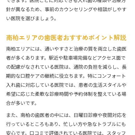
できます。医院ごとに対応できる入れ歯の種類や治療方
力
針が異なるため、事前のカウンセリングや相談がしやす
歯医者が選ぶシリコン素材の快適性とは
い医院を選びましょう。
シリコン素材が実現する快適な入れ歯生活
入れ歯治療における歯医者の最新技術解説
南柏エリアの歯医者おすすめポイント解説
日常の不安解決に歯医者選びが果たす役割
南柏エリアには、通いやすさと治療の質を両立した歯医
歯医者選びが入れ歯の悩み解消に直結
者が多くあります。駅近や駐車場完備などアクセス面で
快適な入れ歯生活を歯医者と共に実現
の配慮がなされている医院は、通院の負担を減らし、長
歯医者の丁寧な対応が日常不安を減らす
期的な口腔ケアの継続に役立ちます。特にコンフォート
南柏駅近くの歯医者で安心を手に入れる
入れ歯に対応している医院では、患者の生活スタイルや
歯医者選びで変わる入れ歯の快適性
希望に応じた柔軟な診療時間や予約体制を整えている場
合が多いです。
装着感改善の秘訣は歯医者のカウンセリング力
歯医者のカウンセリングが装着感の決め手
また、南柏の歯医者の中には、日曜日診療や夜間対応を
行っているところもあり、忙しい方や急なトラブルにも
入れ歯の悩みを歯医者に相談して解決
安心です。口コミで評価されている医院では、スタッフ
カウンセリング力が生む快適な入れ歯生活