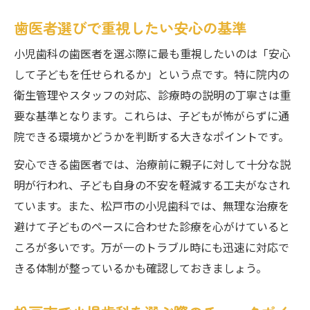
安心して任せられる小児歯科の条件とは
歯医者選びで重視したい安心の基準
松戸市で信頼性が高い歯医者の選び方
小児歯科の歯医者を選ぶ際に最も重視したいのは「安心
小児歯科専門医が在籍する歯医者の強み
して子どもを任せられるか」という点です。特に院内の
痛くない歯医者を求める親子のために
衛生管理やスタッフの対応、診療時の説明の丁寧さは重
小児歯科で痛みを抑える治療法と工夫
要な基準となります。これらは、子どもが怖がらずに通
歯医者が工夫する痛くない診療の実際
院できる環境かどうかを判断する大きなポイントです。
松戸市で痛くない歯医者の選び方のポイン
安心できる歯医者では、治療前に親子に対して十分な説
ト
明が行われ、子ども自身の不安を軽減する工夫がなされ
子どもが安心できる歯医者の特徴と対応
ています。また、松戸市の小児歯科では、無理な治療を
口コミで高評価の痛くない歯医者を探すコ
避けて子どものペースに合わせた診療を心がけていると
ツ
ころが多いです。万が一のトラブル時にも迅速に対応で
松戸のおすすめ小児歯科が持つ特徴
きる体制が整っているかも確認しておきましょう。
おすすめ歯医者が提供する小児歯科の魅力