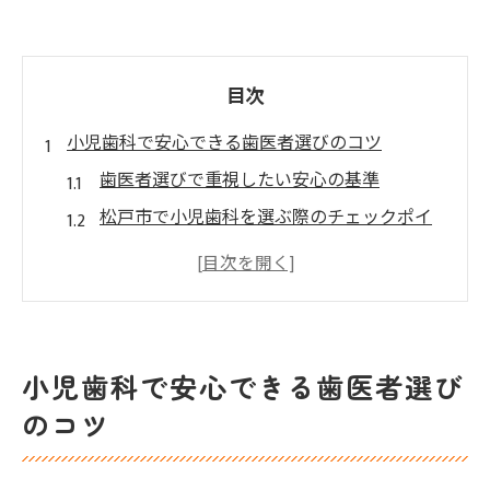
目次
小児歯科で安心できる歯医者選びのコツ
歯医者選びで重視したい安心の基準
松戸市で小児歯科を選ぶ際のチェックポイ
ント
おすすめの歯医者が持つ小児向け設備とは
親子で通える歯医者を見極める方法
専門医がいる歯医者の信頼性を確認しよう
小児歯科で安心できる歯医者選び
松戸市で信頼できる小児専門歯医者とは
のコツ
松戸市小児歯科専門医の特徴とメリット
歯医者の資格や専門性を見極めるポイント