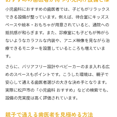
歯医者選びで重要な専門医の存在とは
小児歯科におすすめの歯医者では、子どもがリラックス
松戸市で専門医在籍歯医者の選び方
できる設備が整っています。例えば、待合室にキッズス
専門医が提案する小児歯科の治療流れ
ペースや絵本・おもちゃが用意されていると、通院への
抵抗感が和らぎます。また、診療室にも子どもが怖がら
親子で安心できる歯医者の理由を解説
ないようなカラフルな内装や、アニメ映像を見ながら治
療できるモニターを設置しているところも増えていま
す。
さらに、バリアフリー設計やベビーカーのまま入れる広
めのスペースもポイントです。こうした環境は、親子で
安心して通える歯医者選びの大きな決め手となります。
実際に松戸市の「小児歯科 おすすめ」などの検索でも、
設備の充実度は高く評価されています。
親子で通える歯医者を見極める方法