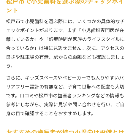
松戸市で小児歯科を選ぶ際のチェックポイ
松戸市小児歯科で人気のサービスと設備
ント
歯医者の雰囲気やスタッフ対応の重要性
松戸市で小児歯科を選ぶ際には、いくつかの具体的なチ
松戸市で評判の小児歯科が選ばれる理由
ェックポイントがあります。まず「小児歯科専門医が在
親子で通いたくなる歯医者の共通点
籍しているか」や「診療時間が家族のライフスタイルに
子どもの歯医者選びで注意したい視点
合っているか」は特に見逃せません。次に、アクセスの
小児歯科選びで重視すべき安心感のポイン
良さや駐車場の有無、駅からの距離なども確認しましょ
ト
う。
歯医者の診療体制やアクセス性を確認しよ
さらに、キッズスペースやベビーカーでも入りやすいバ
う
リアフリー設計の有無など、子育て世帯への配慮も大切
子どもが通いやすい歯医者の工夫とは
です。口コミや松戸市の歯医者ランキングなどの情報も
親目線で考える小児歯科選びの大切な点
参考にしながら、実際に見学や問い合わせを行い、ご自
口コミでわかる歯医者選びの落とし穴
身の目で確認することをおすすめします。
専門医在籍の歯医者で得られる安心感
小児歯科専門医がいる歯医者のメリット
おすすめの歯医者が持つ小児向け設備とは