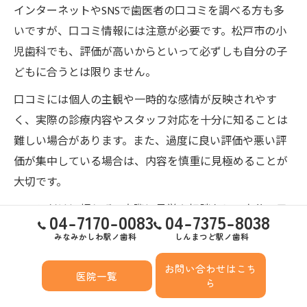
インターネットやSNSで歯医者の口コミを調べる方も多
いですが、口コミ情報には注意が必要です。松戸市の小
児歯科でも、評価が高いからといって必ずしも自分の子
どもに合うとは限りません。
口コミには個人の主観や一時的な感情が反映されやす
く、実際の診療内容やスタッフ対応を十分に知ることは
難しい場合があります。また、過度に良い評価や悪い評
価が集中している場合は、内容を慎重に見極めることが
大切です。
口コミだけに頼らず、実際に見学や相談をして自分の目
04-7170-0083
04-7375-8038
で確かめることが、後悔しない小児歯科選びにつながり
みなみかしわ駅ノ歯科
しんまつど駅ノ歯科
ます。医院の雰囲気や医師の対応を直接感じることで、
お問い合わせはこち
安心して子どもを任せる判断材料が増えます。
医院一覧
ら