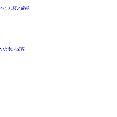
かしわ駅ノ歯科
つど駅ノ歯科