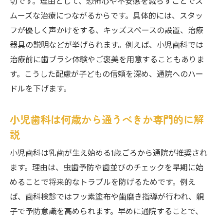
切です。理由として、恐怖心や不安感を減らすことでス
柏市で小児歯科を選ぶときの注意点
ムーズな治療につながるからです。具体的には、スタッ
子育て世代に人気の歯医者の魅力に迫る
フが優しく声かけをする、キッズスペースの設置、治療
器具の説明などが挙げられます。例えば、小児歯科では
安心感を重視した柏市の歯医者選び
治療前に歯ブラシ体験やご褒美を用意することもありま
子育て世代にやさしい歯医者選びのコツ
す。こうした配慮が子どもの信頼を深め、通院へのハー
歯医者選びの基準と子育て世代の安心感
ドルを下げます。
柏市で子どもに優しい歯医者の探し方
小児歯科の口コミを活用するポイント
小児歯科は何歳から通うべきか専門的に解
通いやすい歯医者を選ぶための工夫
説
小児歯科で重視したいカウンセリング
小児歯科は乳歯が生え始める1歳ごろから通院が推奨され
子どもが嫌がらない歯医者の特徴
ます。理由は、虫歯予防や歯並びのチェックを早期に始
矯正にも強い小児歯科の特徴を知ろう
めることで将来的なトラブルを防げるためです。例え
歯医者で受けられる小児矯正の特徴と流れ
ば、歯科検診ではフッ素塗布や歯磨き指導が行われ、親
子で予防意識を高められます。早めに通院することで、
小児歯科で矯正を始める適切な時期とは