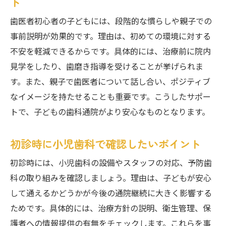
ト
柏市の小児歯科が実践する予防ケア法
歯医者初心者の子どもには、段階的な慣らしや親子での
子どもの歯を守る歯医者のサポート体制
事前説明が効果的です。理由は、初めての環境に対する
予防歯科に強い歯医者の選び方と特徴
不安を軽減できるからです。具体的には、治療前に院内
小児歯科の定期検診がもたらす安心感
見学をしたり、歯磨き指導を受けることが挙げられま
家庭でできる予防歯科と歯医者の連携
す。また、親子で歯医者について話し合い、ポジティブ
歯医者選びで失敗しないためのポイント
なイメージを持たせることも重要です。こうしたサポー
歯医者選びで重視すべきチェック項目
トで、子どもの歯科通院がより安心なものとなります。
柏市で失敗しない小児歯科の見極め方
初診時に小児歯科で確認したいポイント
口コミや評判を活用した歯医者の探し方
小児歯科で後悔しない医院選びのコツ
初診時には、小児歯科の設備やスタッフの対応、予防歯
科の取り組みを確認しましょう。理由は、子どもが安心
子育て世代が満足する歯医者の条件
して通えるかどうかが今後の通院継続に大きく影響する
歯医者選びの最終チェックリスト
ためです。具体的には、治療方針の説明、衛生管理、保
護者への情報提供の有無をチェックします。これらを事