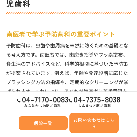
児歯科
歯医者で学ぶ予防歯科の重要ポイント
予防歯科は、虫歯や歯周病を未然に防ぐための基礎とな
る考え方です。歯医者では、歯磨き指導やフッ素塗布、
食生活のアドバイスなど、科学的根拠に基づいた予防策
が提案されています。例えば、年齢や発達段階に応じた
ブラッシング方法の指導や、定期的なクリーニングが挙
げられます。これにより、子どもが歯医者に苦手意識を
04-7170-0083
04-7375-8038
持たずに通院できる環境が整い、将来にわたる口腔健康
みなみかしわ駅ノ歯科
しんまつど駅ノ歯科
の基盤を作ることができます。
お問い合わせはこち
医院一覧
ら
柏市の小児歯科が実践する予防ケア法