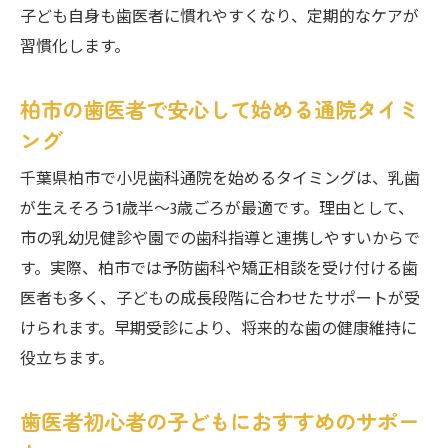
子ども自身も歯医者に慣れやすくなり、定期的なケアが
柏市で矯正相談できる歯医者の選び方
習慣化します。
矯正治療に強い小児歯科のメリット解説
子どもの負担を減らす矯正ケアの工夫
柏市の歯医者で安心して始める通院タイミ
歯医者選びで重視すべき矯正対応力
ング
子どもが通いたくなる歯医者の魅力とは
千葉県柏市で小児歯科通院を始めるタイミングは、乳歯
歯医者嫌いにならない小児歯科の工夫
が生えそろう1歳半～3歳ごろが最適です。理由として、
子どもが安心できる歯医者の雰囲気作り
市の乳幼児健診や園での歯科指導と連携しやすいからで
柏市で人気の小児歯科に共通する魅力
す。実際、柏市では予防歯科や矯正相談を受け付ける歯
歯医者通いが楽しくなる取り組みをご紹介
医者も多く、子どもの成長段階に合わせたサポートが受
小児歯科で重視されるコミュニケーション
けられます。早期受診により、将来的な歯の健康維持に
役立ちます。
子どもが笑顔で通える歯医者の条件
予防歯科重視で選ぶ柏市の安心小児歯科
歯医者初心者の子どもにおすすめのサポー
歯医者で学ぶ予防歯科の重要ポイント