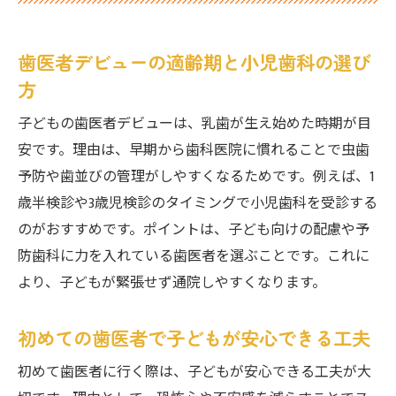
ト
初診時に小児歯科で確認したいポイント
歯医者デビューの適齢期と小児歯科の選び
小児歯科と一般歯医者の違いを徹底解説
方
歯医者と小児歯科の違いをやさしく解説
小児歯科ならではの専門ケアと特徴とは
子どもの歯医者デビューは、乳歯が生え始めた時期が目
安です。理由は、早期から歯科医院に慣れることで虫歯
柏市の歯医者で知る小児向けサービスの違
予防や歯並びの管理がしやすくなるためです。例えば、1
い
歳半検診や3歳児検診のタイミングで小児歯科を受診する
一般歯医者と小児歯科の選び方のコツ
のがおすすめです。ポイントは、子ども向けの配慮や予
子どもの成長に合わせた歯医者の選択法
防歯科に力を入れている歯医者を選ぶことです。これに
小児歯科でNGワードを避ける重要性
より、子どもが緊張せず通院しやすくなります。
千葉県柏市で見つかる信頼の小児歯科
歯医者が信頼される理由と柏市の特徴
初めての歯医者で子どもが安心できる工夫
柏市の小児歯科で安心できるポイントとは
初めて歯医者に行く際は、子どもが安心できる工夫が大
口コミで評判のいい歯医者の見極め方