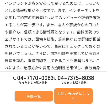
インプラント治療を安心して受けるためには、しっかり
とした情報収集が不可欠です。まず、インターネットを
活用して柏市の歯医者についてのレビューや評価を確認
することが第一歩です。また、友人や家族からの口コミ
や紹介も、信頼できる情報源となります。歯科医院のウ
ェブサイトでは、設備や技術、施術例などの詳細が掲載
されていることが多いので、事前にチェックしておくの
も良いでしょう。さらに、無料相談を実施している歯科
医院を訪れ、直接質問をしてみることも推奨します。こ
れにより、治療方針や費用の透明性を確保し、自分自身
の納得感を高めることが可能です。
04-7170-0083
04-7375-8038
みなみかしわ駅ノ歯科
しんまつど駅ノ歯科
柏市の歯医者の選び方のポイント
お問い合わせはこち
医院一覧
ら
柏市でインプラント治療を受ける際の歯医者選びは、成
功の大きな要因となります。まず、診療所の実績と評判