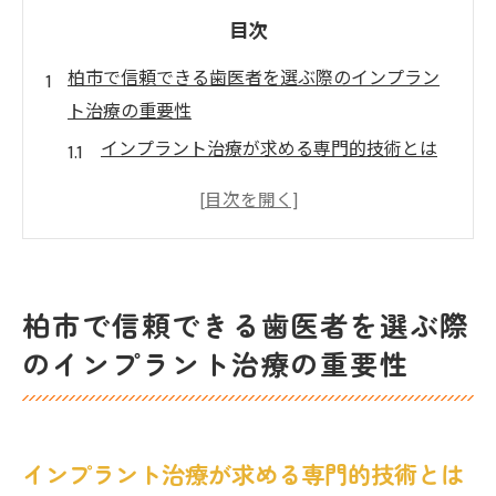
目次
柏市で信頼できる歯医者を選ぶ際のインプラン
ト治療の重要性
インプラント治療が求める専門的技術とは
柏市での歯医者選びがインプラント成功の
鍵
信頼できる歯医者の特徴を知る
患者の声を参考にする重要性
柏市で信頼できる歯医者を選ぶ際
インプラント治療のプロセスを理解する
のインプラント治療の重要性
柏市の歯医者の選定基準を考える
最新技術を駆使した柏市の歯医者で安心インプ
ラント体験を
インプラント治療が求める専門的技術とは
最新設備が可能にするインプラント治療