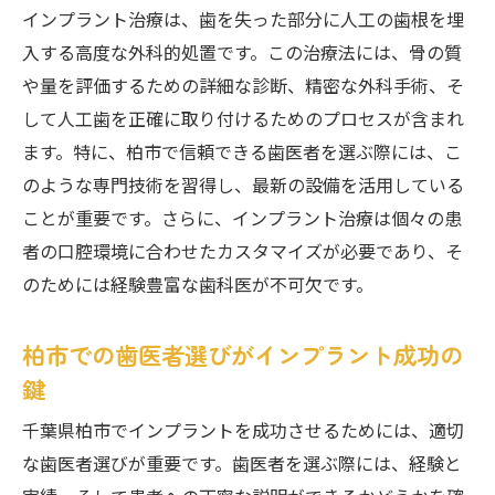
インプラント治療は、歯を失った部分に人工の歯根を埋
技術革新がもたらすインプラントの進化
入する高度な外科的処置です。この治療法には、骨の質
安心感をもたらす歯医者の選び方
や量を評価するための詳細な診断、精密な外科手術、そ
安全性を重視した治療の取り組み
して人工歯を正確に取り付けるためのプロセスが含まれ
インプラントにおける技術的な進歩
ます。特に、柏市で信頼できる歯医者を選ぶ際には、こ
柏市の歯医者の最新技術を比較する
のような専門技術を習得し、最新の設備を活用している
柏市でのインプラント成功の鍵は専門知識と経
ことが重要です。さらに、インプラント治療は個々の患
験を持つ歯医者
者の口腔環境に合わせたカスタマイズが必要であり、そ
経験豊富な歯科医が与える安心感
のためには経験豊富な歯科医が不可欠です。
専門知識が必要な理由とは
柏市での歯医者選びがインプラント成功の
患者満足度を高めるインプラント技術
鍵
成功事例から学ぶインプラント治療
柏市で信頼される歯科医の選び方
千葉県柏市でインプラントを成功させるためには、適切
な歯医者選びが重要です。歯医者を選ぶ際には、経験と
インプラント治療に必要な経験とは