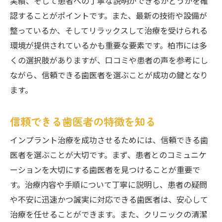
実績、そして患者への丁寧な説明ができるかどうかを確
インプラント治療を受ける歯医者選びのポイン
認することがポイントです。また、最新の技術や設備が
トを柏市で解説
整っているか、そしてリラックスして治療を受けられる
初めてのインプラント治療のすすめ
環境が提供されているかも重要な要素です。柏市には多
歯医者選びで重視すべきポイント
くの選択肢がありますが、口コミや患者の声を参考にし
患者が安心できる選び方の秘訣
ながら、信頼できる歯医者を選ぶことが成功の鍵となり
インプラント治療で知っておくべきこと
ます。
柏市での歯科医の選び方ガイド
信頼できる歯医者の特徴を知る
インプラント治療の前に確認すべき事項
柏市の歯医者で安心してインプラントを受ける
インプラント治療を成功させるためには、信頼できる歯
ための選び方
医者を選ぶことが大切です。まず、患者とのコミュニケ
安心感をもたらす歯医者の選定基準
ーションを大切にする歯医者を見つけることが重要で
す。治療内容や手順について丁寧に説明し、患者の疑問
インプラント治療の信頼性を確保する方法
や不安に迅速かつ誠実に対応できる歯医者は、安心して
患者が納得できる治療を受けるために
治療を任せることができます。また、クリニックの清潔
安心のための適切な情報収集方法