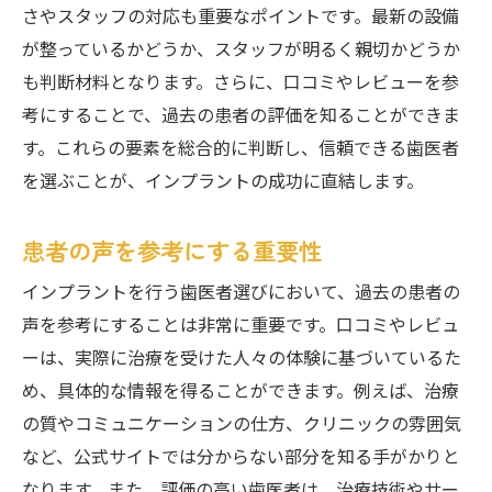
さやスタッフの対応も重要なポイントです。最新の設備
柏市の歯医者の選び方のポイント
が整っているかどうか、スタッフが明るく親切かどうか
インプラント治療における安心の秘訣
も判断材料となります。さらに、口コミやレビューを参
経験豊富な歯医者が提供する柏市のインプラン
考にすることで、過去の患者の評価を知ることができま
ト治療の魅力
す。これらの要素を総合的に判断し、信頼できる歯医者
実績が示すインプラントの魅力
を選ぶことが、インプラントの成功に直結します。
患者の声から見る歯科医の実力
患者の声を参考にする重要性
安心の治療を提供する医師の選び方
柏市の歯科医の特徴とその魅力
インプラントを行う歯医者選びにおいて、過去の患者の
声を参考にすることは非常に重要です。口コミやレビュ
インプラント治療の効果を最大化する方法
ーは、実際に治療を受けた人々の体験に基づいているた
患者満足度を追求する歯科医の姿勢
め、具体的な情報を得ることができます。例えば、治療
柏市の歯医者でインプラントを考える際の具体
の質やコミュニケーションの仕方、クリニックの雰囲気
的な選択基準
など、公式サイトでは分からない部分を知る手がかりと
具体的な選択基準を持つ重要性
なります。また、評価の高い歯医者は、治療技術やサー