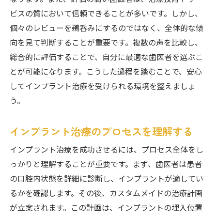
患者が重視するべき基準とは
ビスの質において信頼できることが多いです。しかし、
柏市での歯科医選びの具体例
個々のレビューを鵜呑みにするのではなく、全体的な傾
インプラント治療における注意点
向を見て判断することが重要です。複数の声を比較し、
選択基準を明確にするための方法
総合的に評価することで、自分に最適な歯医者を選ぶこ
とが可能になります。こうした過程を踏むことで、安心
患者のニーズを満たすための基準
してインプラント治療を受けられる環境を整えましょ
柏市で最高のインプラント体験を提供する歯医
う。
者の特徴
最高の体験を提供する歯科医の条件
インプラント治療のプロセスを理解する
患者満足度が高い歯医者の特徴
インプラント治療を成功させるには、プロセス全体をし
柏市でのインプラントの成功要因
っかりと理解することが重要です。まず、歯医者は患者
優れた歯科医が持つべき資質
の口腔内状態を詳細に診断し、インプラントが適してい
患者を第一に考える治療の提供
るかを確認します。その後、カスタムメイドの治療計画
インプラント体験を向上させる要因
が立案されます。この計画は、インプラントの埋入位置