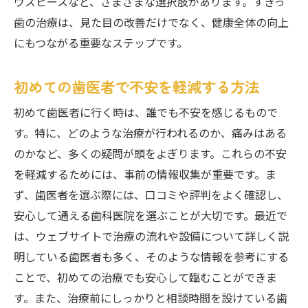
通院のしやすさを考慮した選び方
ウスピースなど、さまざまな選択肢があります。すきっ
歯の治療は、見た目の改善だけでなく、健康全体の向上
松戸市での歯科治療の流れとすきっ歯の最適な
にもつながる重要なステップです。
ケア法
初診から治療完了までのステップ
初めての歯医者で不安を軽減する方法
すきっ歯のための日常ケア方法
初めて歯医者に行く時は、誰でも不安を感じるもので
治療中に注意すべき点
す。特に、どのような治療が行われるのか、痛みはある
治療後の維持と予防の方法
のかなど、多くの疑問が頭をよぎります。これらの不安
効果的なケア法を知る重要性
を軽減するためには、事前の情報収集が重要です。ま
専門家からのアドバイスを受ける
ず、歯医者を選ぶ際には、口コミや評判をよく確認し、
安心して通える歯医者を見つけるための地域情
安心して通える歯科医院を選ぶことが大切です。最近で
報活用術
は、ウェブサイトで治療の流れや設備について詳しく説
地域情報を活用した歯医者選び
明している歯医者も多く、そのような情報を参考にする
周囲の人々からの情報収集の方法
ことで、初めての治療でも安心して臨むことができま
す。また、治療前にしっかりと相談時間を設けている歯
歯医者関連のイベントを活用する