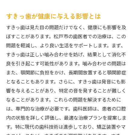
すきっ歯の原因とその影響
松戸市で行えるすきっ歯の治療法
すきっ歯が健康に与える影響とは
治療を受ける前に知っておくべきこと
すきっ歯は見た目の問題だけでなく、健康にも影響を及
すきっ歯治療の成功事例
ぼすことがあります。松戸市の歯医者での治療は、この
治療後のアフターケアの重要性
問題を軽減し、より良い生活をサポートします。まず、
すきっ歯は正しい噛み合わせを妨げ、結果として消化不
長期的な視点で見るすきっ歯治療
良を引き起こす可能性があります。噛み合わせの問題は
歯医者選びで失敗しないためのチェックポイン
また、顎関節に負担をかけ、長期間放置すると顎関節症
ト
となることもあります。さらに、すきっ歯は発音にも影
事前に確認するべき診療内容
響を与えることがあり、特定の音を発することが難しく
歯医者の実績と経験の見極め方
なることがあります。これらの問題を解決するために
患者の声を参考にする利点
は、専門的な治療が必要です。歯科医師は、患者の口腔
初診時の印象をチェックするコツ
内の状態を詳しく評価し、最適な治療プランを提案しま
治療方針と相性の確認方法
す。特に現代の歯科技術は進歩しており、矯正装置やマ