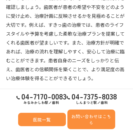
確認しましょう。歯医者が患者の希望や不安をどのよう
に受け止め、治療計画に反映させるかを見極めることが
大切です。例えば、すきっ歯の治療では、患者のライフ
スタイルや予算を考慮した柔軟な治療プランを提案して
くれる歯医者が望ましいです。また、治療方針が明確で
あれば、治療の流れを理解しやすく、安心して治療に臨
むことができます。患者自身のニーズをしっかりと伝
え、歯医者との信頼関係を築くことで、より満足度の高
い治療体験を得ることができるでしょう。
04-7170-0083
04-7375-8038
通院のしやすさを考慮した選び方
みなみかしわ駅ノ歯科
しんまつど駅ノ歯科
松戸市で歯医者を選ぶ際、通院のしやすさも重要な要素
お問い合わせはこち
です。歯医者の所在地や診療時間が自分の生活スタイル
医院一覧
ら
に合っているかを確認することは、継続して治療を受け