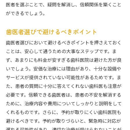
医者を選ぶことで、疑問を解消し、信頼関係を築くこと
地域の医療機関の比較方法
ができるでしょう。
地域特有の歯科情報を知る
安心できる歯医者選びのコツ
歯医者選びで避けるべきポイント
すきっ歯治療が健康に及ぼす意外なメリットと
歯医者選びにおいて避けるべきポイントを押さえておく
松戸市の歯医者事情
ことは、安心して通うための大事なステップです。ま
すきっ歯治療により得られる健康効果
ず、あまりにも料金が安すぎる歯科医院は避けた方が良
松戸市の歯医者が提供するユニークなサー
いでしょう。安価な治療には理由があり、十分な設備や
ビス
サービスが提供されていない可能性があるためです。ま
予想外のメリットとその理由
た、患者の質問に十分に答えてくれない歯科医も注意が
健康維持に重要なすきっ歯治療
必要です。信頼できる歯医者は、患者の不安を解消する
地域特有の歯科事情とその理解
ために、治療内容や費用についてしっかりと説明をして
くれるものです。さらに、予約が取りにくい歯科医院も
治療を通じた生活の質の向上
避けるべきです。予約が取りづらいと、緊急時に対応が