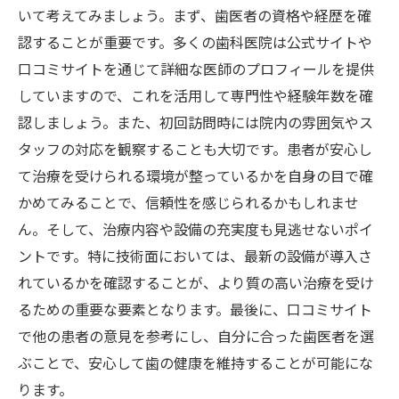
いて考えてみましょう。まず、歯医者の資格や経歴を確
治療前に確認すべきポイント
認することが重要です。多くの歯科医院は公式サイトや
自分に合った治療プランの立て方
口コミサイトを通じて詳細な医師のプロフィールを提供
予防歯科の重要性とその活用法
していますので、これを活用して専門性や経験年数を確
地域口コミから見る松戸市のおすすめ歯医者と
認しましょう。また、初回訪問時には院内の雰囲気やス
その選び方
タッフの対応を観察することも大切です。患者が安心し
口コミから得られる信頼性のある情報
て治療を受けられる環境が整っているかを自身の目で確
評判の良い歯医者の特長
かめてみることで、信頼性を感じられるかもしれませ
ん。そして、治療内容や設備の充実度も見逃せないポイ
口コミを活用した歯医者選びの方法
ントです。特に技術面においては、最新の設備が導入さ
患者体験談を確認するポイント
れているかを確認することが、より質の高い治療を受け
実際の体験を基にした選び方
るための重要な要素となります。最後に、口コミサイト
インターネットを利用した情報収集のコツ
で他の患者の意見を参考にし、自分に合った歯医者を選
すきっ歯がもたらす影響と松戸市での効果的な
ぶことで、安心して歯の健康を維持することが可能にな
治療法
ります。