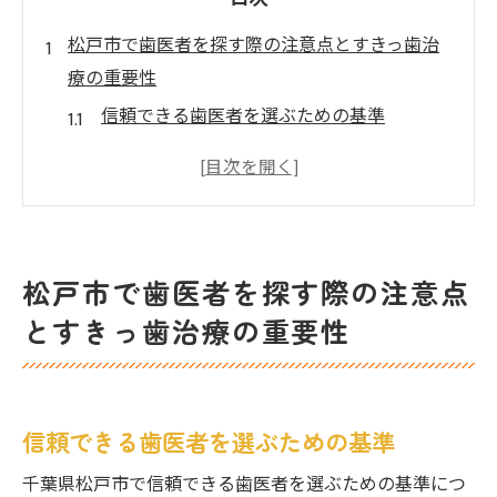
松戸市で歯医者を探す際の注意点とすきっ歯治
療の重要性
信頼できる歯医者を選ぶための基準
すきっ歯が健康に与える影響とは
初めての歯医者で不安を軽減する方法
歯医者選びで避けるべきポイント
松戸市の歯科医療の現状と選び方
松戸市で歯医者を探す際の注意点
すきっ歯治療の最新技術とその効果
とすきっ歯治療の重要性
信頼できる松戸市の歯医者選びのコツとすきっ
歯改善法
地域の評判を参考にする重要性
信頼できる歯医者を選ぶための基準
すきっ歯改善に適した治療法の選択
千葉県松戸市で信頼できる歯医者を選ぶための基準につ
専門医のアドバイスを受けるメリット